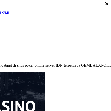
 KAMI
online server IDN terpercaya GEMBALAPOKER, kami menyediakan berbag