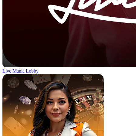
Live Mania Lobby