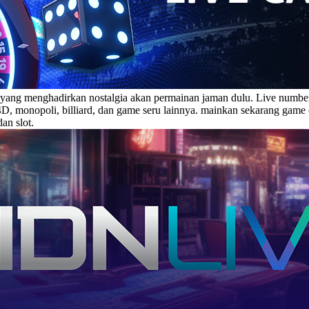
ng menghadirkan nostalgia akan permainan jaman dulu. Live numb
 24D, monopoli, billiard, dan game seru lainnya. mainkan sekarang g
an slot.