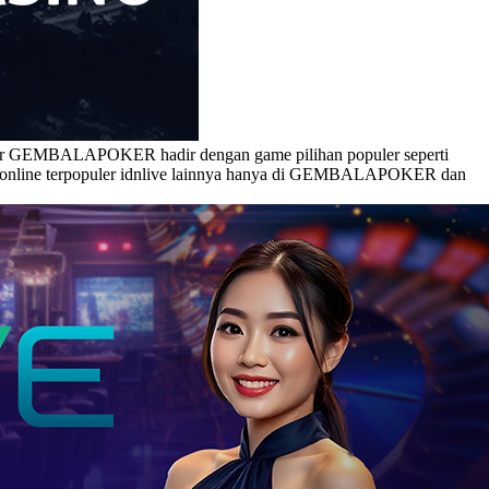
er GEMBALAPOKER hadir dengan game pilihan populer seperti
ame online terpopuler idnlive lainnya hanya di GEMBALAPOKER dan