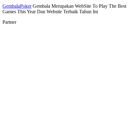
GembalaPoker
Gembala Merupakan WebSite To Play The Best
Games This Year Dan Website Terbaik Tahun Ini
Partner
Copyright © 2026 - GEMBALAPOKER. Hak Cipta Dilindungi