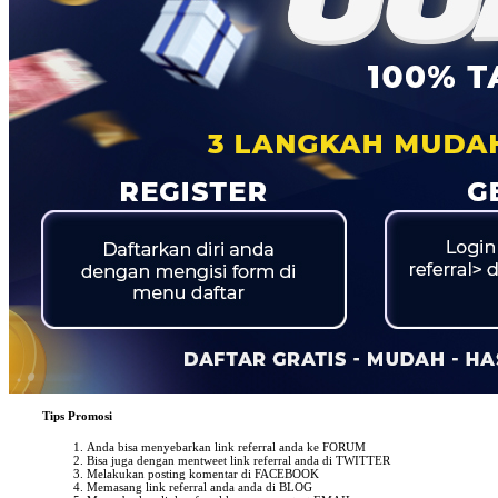
Tips Promosi
Anda bisa menyebarkan link referral anda ke FORUM
Bisa juga dengan mentweet link referral anda di TWITTER
Melakukan posting komentar di FACEBOOK
Memasang link referral anda anda di BLOG