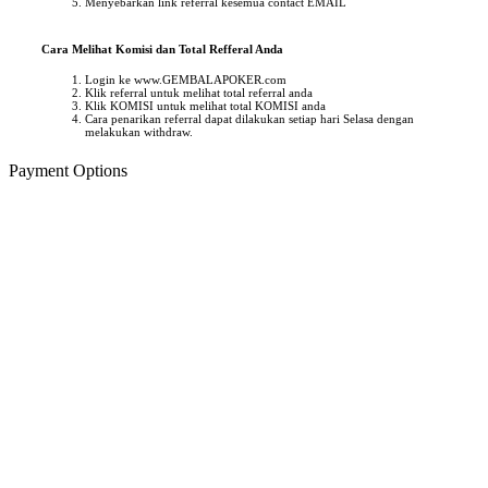
Menyebarkan link referral kesemua contact EMAIL
Cara Melihat Komisi dan Total Refferal Anda
Login ke www.GEMBALAPOKER.com
Klik referral untuk melihat total referral anda
Klik KOMISI untuk melihat total KOMISI anda
Cara penarikan referral dapat dilakukan setiap hari Selasa dengan
melakukan withdraw.
Payment Options