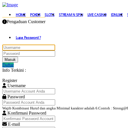
HOME
POKER
SLOTS
STREAM N SPIN
LIVE CASINO
IDNLIVE
Pengaduan Customer
Lupa Password ?
username
Password
Masuk
Daftar
Info Terkini :
Register
Username
Password
Wajib Kombinasi Huruf dan angka Minimal karakter adalah 6.Contoh : Strong@
Konfirmasi Password
E-mail