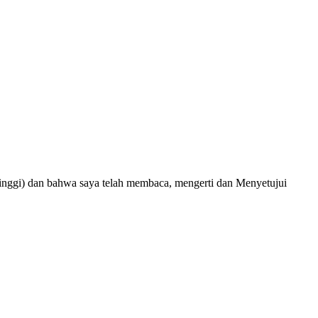
tinggi) dan bahwa saya telah membaca, mengerti dan Menyetujui