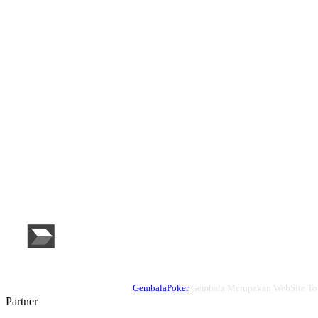
GembalaPoker
Gembala Merupakan WebSite To P
Partner