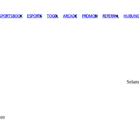
SPORTSBOOK
ESPORTS
TOGEL
ARCADE
PROMOSI
REFERRAL
HUBUNGI
Selamat datang d
889