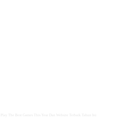
lay The Best Games This Year Dan Website Terbaik Tahun Ini